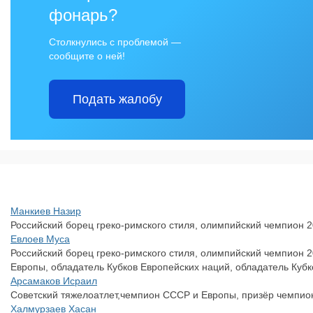
фонарь?
Столкнулись с проблемой —
сообщите о ней!
Подать жалобу
Манкиев Назир
Российский борец греко-римского стиля, олимпийский чемпион 2
Евлоев Муса
Российский борец греко-римского стиля, олимпийский чемпион 
Европы, обладатель Кубков Европейских наций, обладатель Кубк
Арсамаков Исраил
Советский тяжелоатлет,чемпион СССР и Европы, призёр чемпио
Халмурзаев Хасан