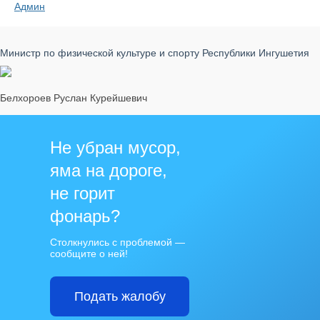
Админ
Министр по физической культуре и спорту Республики Ингушетия
Белхороев Руслан Курейшевич
Не убран мусор,
яма на дороге,
не горит
фонарь?
Столкнулись с проблемой —
сообщите о ней!
Подать жалобу