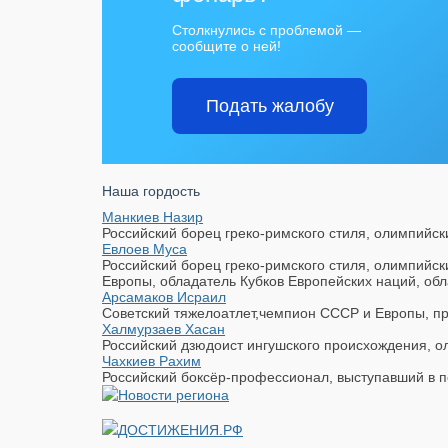
Столкнулись с проблемой —
сообщите о ней!
Подать жалобу
Наша гордость
Манкиев Назир
Российский борец греко-римского стиля, олимпийск
Евлоев Муса
Российский борец греко-римского стиля, олимпийс
Европы, обладатель Кубков Европейских наций, обл
Арсамаков Исраил
Советский тяжелоатлет,чемпион СССР и Европы, пр
Халмурзаев Хасан
Российский дзюдоист ингушского происхождения, ол
Чахкиев Рахим
Российский боксёр-профессионал, выступавший в п
ДОСТИЖЕНИЯ.РФ