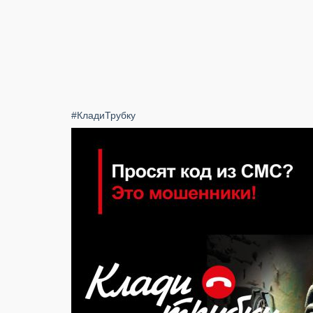
#КладиТрубку