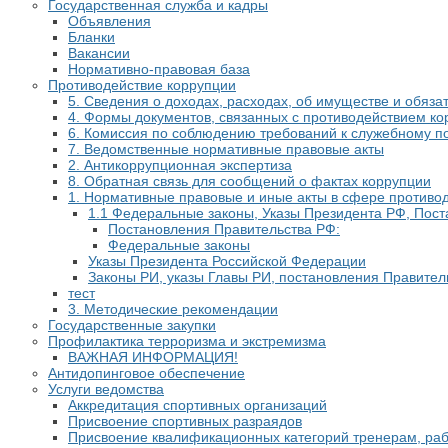
Государственная служба и кадры
Объявления
Бланки
Вакансии
Нормативно-правовая база
Противодействие коррупции
5. Сведения о доходах, расходах, об имуществе и обяз
4. Формы документов, связанных с противодействием ко
6. Комиссия по соблюдению требований к служебному п
7. Ведомственные нормативные правовые акты
2. Антикоррупционная экспертиза
8. Обратная связь для сообщений о фактах коррупции
1. Нормативные правовые и иные акты в сфере противо
1.1 Федеральные законы, Указы Президента РФ, Пост
Постановления Правительства РФ:
Федеральные законы
Указы Президента Российской Федерации
Законы РИ, указы Главы РИ, постановления Правител
тест
3. Методические рекомендации
Государственные закупки
Профилактика терроризма и экстремизма
​ВАЖНАЯ ИНФОРМАЦИЯ!
Антидопинговое обеспечение
Услуги ведомства
Аккредитация спортивных организаций
Присвоение спортивных разраядов
Присвоение квалификационных категорий тренерам, ра