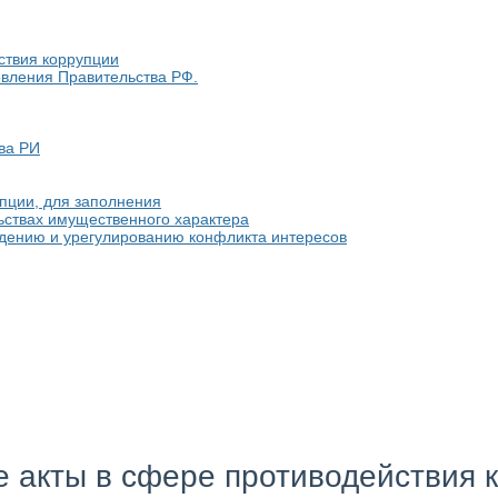
ствия коррупции
овления Правительства РФ.
ва РИ
пции, для заполнения
льствах имущественного характера
едению и урегулированию конфликта интересов
е акты в сфере противодействия 