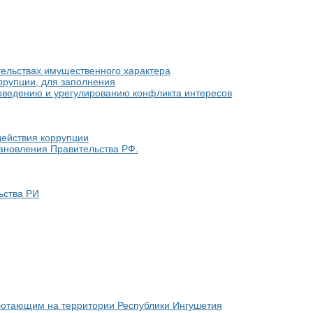
ательствах имущественного характера
ррупции, для заполнения
оведению и урегулированию конфликта интересов
действия коррупции
ановления Правительства РФ.
ьства РИ
ботающим на территории Республики Ингушетия