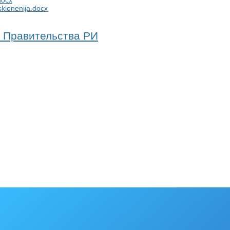
docx
sklonenija.docx
я Правительства РИ