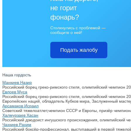
не горит
фонарь?
Столкнулись с проблемой —
сообщите о ней!
Подать жалобу
Наша гордость
Манкиев Назир
Российский борец греко-римского стиля, олимпийский чемпион 20
Евлоев Муса
Российский борец греко-римского стиля, олимпийский чемпион 2
Европейских наций, обладатель Кубков мира, Заслуженный масте
Арсамаков Исраил
Советский тяжелоатлет,чемпион СССР и Европы, призёр чемпион
Халмурзаев Хасан
Российский дзюдоист ингушского происхождения, олимпийский чемп
Чахкиев Рахим
Российский боксёр-профессионал, выступавший в первой тяжелой