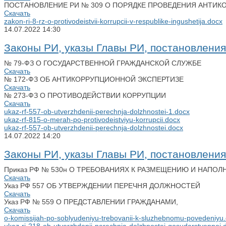
ПОСТАНОВЛЕНИЕ РИ № 309 О ПОРЯДКЕ ПРОВЕДЕНИЯ АНТИ
Скачать
zakon-ri-8-rz-o-protivodeistvii-korrupcii-v-respublike-ingushetija.docx
14.07.2022
14:30
Законы РИ, указы Главы РИ, постановлени
№ 79-ФЗ О ГОСУДАРСТВЕННОЙ ГРАЖДАНСКОЙ СЛУЖБЕ
Скачать
№ 172-ФЗ ОБ АНТИКОРРУПЦИОННОЙ ЭКСПЕРТИЗЕ
Скачать
№ 273-ФЗ О ПРОТИВОДЕЙСТВИИ КОРРУПЦИИ
Скачать
ukaz-rf-557-ob-utverzhdenii-perechnja-dolzhnostei-1.docx
ukaz-rf-815-o-merah-po-protivodeistviyu-korrupcii.docx
ukaz-rf-557-ob-utverzhdenii-perechnja-dolzhnostei.docx
14.07.2022
14:20
Законы РИ, указы Главы РИ, постановлени
Приказ РФ № 530н О ТРЕБОВАНИЯХ К РАЗМЕЩЕНИЮ И НАПО
Скачать
Указ РФ 557 ОБ УТВЕРЖДЕНИИ ПЕРЕЧНЯ ДОЛЖНОСТЕЙ
Скачать
Указ РФ № 559 О ПРЕДСТАВЛЕНИИ ГРАЖДАНАМИ,
Скачать
o-komissijah-po-soblyudeniyu-trebovanii-k-sluzhebnomu-povedeniyu