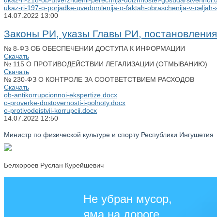
ukaz-ri-218-ob-utverzhdenii-perechnja-dolzhnostei-gosudarstvennoi.
ukaz-ri-197-o-porjadke-uvedomlenija-o-faktah-obraschenija-v-celjah-
14.07.2022
13:00
Законы РИ, указы Главы РИ, постановлени
№ 8-ФЗ ОБ ОБЕСПЕЧЕНИИ ДОСТУПА К ИНФОРМАЦИИ
Скачать
№ 115 О ПРОТИВОДЕЙСТВИИ ЛЕГАЛИЗАЦИИ (ОТМЫВАНИЮ)
Скачать
№ 230-ФЗ О КОНТРОЛЕ ЗА СООТВЕТСТВИЕМ РАСХОДОВ
Скачать
ob-antikorrupcionnoi-ekspertize.docx
o-proverke-dostovernosti-i-polnoty.docx
o-protivodeistvii-korrupcii.docx
14.07.2022
12:50
Министр по физической культуре и спорту Республики Ингушетия
Белхороев Руслан Курейшевич
Не убран мусор,
яма на дороге,