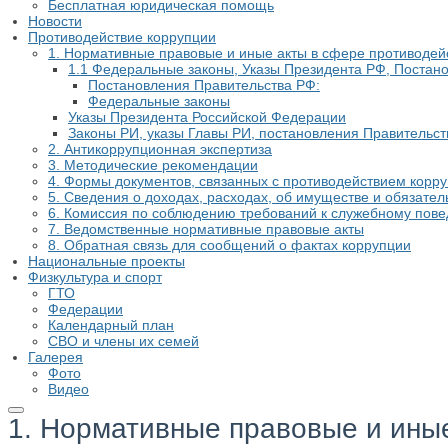
Бесплатная юридическая помощь
Новости
Противодействие коррупции
1. Нормативные правовые и иные акты в сфере противодей
1.1 Федеральные законы, Указы Президента РФ, Постан
Постановления Правительства РФ:
Федеральные законы
Указы Президента Российской Федерации
Законы РИ, указы Главы РИ, постановления Правительст
2. Антикоррупционная экспертиза
3. Методические рекомендации
4. Формы документов, связанных с противодействием корру
5. Сведения о доходах, расходах, об имуществе и обязате
6. Комиссия по соблюдению требований к служебному пов
7. Ведомственные нормативные правовые акты
8. Обратная связь для сообщений о фактах коррупции
Национальные проекты
Физкультура и спорт
ГТО
Федерации
Календарный план
СВО и члены их семей
Галерея
Фото
Видео
1. Нормативные правовые и ины