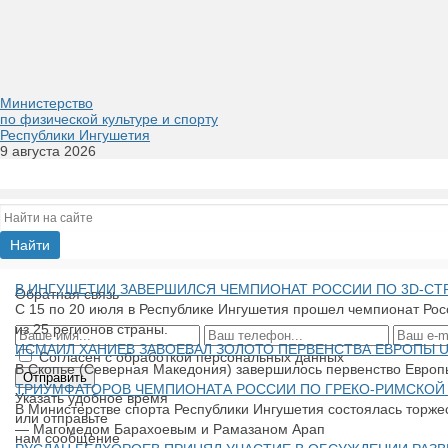
Министерство
по физической культуре и спорту
Республики Ингушетия
9 августа 2026
​В ИНГУШЕТИИ ЗАВЕРШИЛСЯ ЧЕМПИОНАТ РОССИИ ПО 3D-СТР
Обратная связь
С 15 по 20 июля в Республике Ингушетия прошел чемпионат Росс
из 25 регионов страны.
​ИСМАИЛ ХАНИЕВ ЗАВОЕВАЛ ЗОЛОТО ПЕРВЕНСТВА ЕВРОПЫ U
Согласен с обработкой персональных данных
В Скопье (Северная Македония) завершилось первенство Европы
ТРИУМФАТОРОВ ЧЕМПИОНАТА РОССИИ ПО ГРЕКО-РИМСКОЙ
Указать удобное время
В Министерстве спорта Республики Ингушетия состоялась торжес
или отправьте
— Магомедом Барахоевым и Рамазаном Арап
нам сообщение