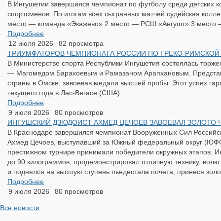
В Ингушетии завершился чемпионат по футболу среди детских к
спортсменов. По итогам всех сыгранных матчей судейская колл
место — команда «Экажево» 2 место — РСШ «Ангушт» 3 место 
Подробнее
12 июля 2026
82 просмотра
ТРИУМФАТОРОВ ЧЕМПИОНАТА РОССИИ ПО ГРЕКО-РИМСКОЙ
В Министерстве спорта Республики Ингушетия состоялась торжес
— Магомедом Барахоевым и Рамазаном Арапхановым. Представи
страны в Омске, завоевав медали высшей пробы. Этот успех гар
текущего года в Лас-Вегасе (США).
Подробнее
9 июля 2026
80 просмотров
​ИНГУШСКИЙ ДЗЮДОИСТ АХМЕД ЦЕЧОЕВ ЗАВОЕВАЛ ЗОЛОТО
В Краснодаре завершился чемпионат Вооруженных Сил Российско
Ахмед Цечоев, выступавший за Южный федеральный округ (ЮФО)
престижном турнире принимали победители окружных этапов. И
до 90 килограммов, продемонстрировал отличную технику, волю
и поднялся на высшую ступень пьедестала почета, принеся золо
Подробнее
9 июля 2026
80 просмотров
Все новости