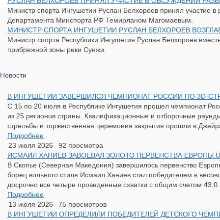
​РУСЛАН БЕЛХОРОЕВ ПРИНЯЛ УЧАСТИЕ В ОБСУЖДЕНИИ РА
Министр спорта Ингушетии Руслан Белхороев принял участие в
Департамента Минспорта РФ Темирланом Магомаевым.
​МИНИСТР СПОРТА ИНГУШЕТИИ РУСЛАН БЕЛХОРОЕВ ВОЗГЛА
Министр спорта Республики Ингушетия Руслан Белхороев вместе
прибрежной зоны реки Сунжи.
Новости
​В ИНГУШЕТИИ ЗАВЕРШИЛСЯ ЧЕМПИОНАТ РОССИИ ПО 3D-СТР
С 15 по 20 июля в Республике Ингушетия прошел чемпионат Росс
из 25 регионов страны. Квалификационные и отборочные раунды
стрельбы и торжественная церемония закрытия прошли в Джейра
Подробнее
23 июля 2026
92 просмотра
​ИСМАИЛ ХАНИЕВ ЗАВОЕВАЛ ЗОЛОТО ПЕРВЕНСТВА ЕВРОПЫ U
В Скопье (Северная Македония) завершилось первенство Европы
борец вольного стиля Исмаил Ханиев стал победителем в весов
досрочно все четыре проведенные схватки с общим счетом 43:0.
Подробнее
13 июля 2026
75 просмотров
​В ИНГУШЕТИИ ОПРЕДЕЛИЛИ ПОБЕДИТЕЛЕЙ ДЕТСКОГО ЧЕМП