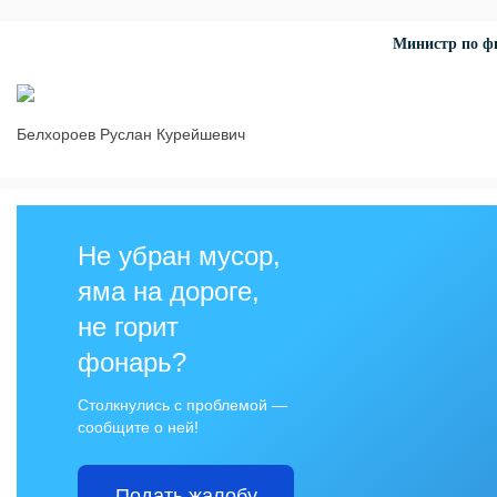
Министр по фи
Белхороев Руслан Курейшевич
Не убран мусор,
яма на дороге,
не горит
фонарь?
Столкнулись с проблемой —
сообщите о ней!
Подать жалобу