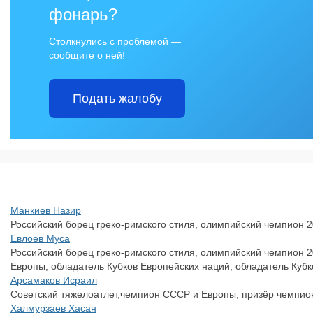
фонарь?
Столкнулись с проблемой —
сообщите о ней!
Подать жалобу
Манкиев Назир
Российский борец греко-римского стиля, олимпийский чемпион 2
Евлоев Муса
Российский борец греко-римского стиля, олимпийский чемпион 
Европы, обладатель Кубков Европейских наций, обладатель Кубк
Арсамаков Исраил
Советский тяжелоатлет,чемпион СССР и Европы, призёр чемпио
Халмурзаев Хасан