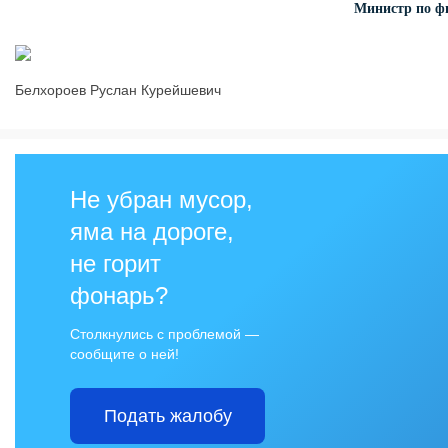
Министр по фи
Белхороев Руслан Курейшевич
Не убран мусор,
яма на дороге,
не горит
фонарь?
Столкнулись с проблемой —
сообщите о ней!
Подать жалобу