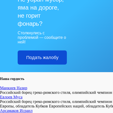
яма на дороге,
не горит
фонарь?
Столкнулись с
проблемой — сообщите о
ней!
Подать жалобу
Наша гордость
Манкиев Назир
Российский борец греко-римского стиля, олимпийский чемпион 
Евлоев Муса
Российский борец греко-римского стиля, олимпийский чемпион
Европы, обладатель Кубков Европейских наций, обладатель Куб
Арсамаков Исраил