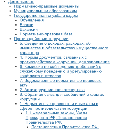
Деятельность
Нормативно-правовые документы
Муниципиальным образованиям
Государственная служба и кадры
Объявления
Бланки
Вакансии
Нормативно-правовая база
Противодействие коррупции
5. Сведения о доходах, расходах, об
имуществе и обязательствах имущественного
характера
4. Формы документов, связанных с
противодействием коррупции, для заполнения
6. Комиссия по соблюдению требований к
служебному поведению и урегулированию
конфликта интересов
7. Ведомственные нормативные правовые
акты
2. Антикоррупционная экспертиза
8. Обратная связь для сообщений о фактах
коррупции
1. Нормативные правовые и иные акты в
сфере противодействия коррупции
1.1 Федеральные законы, Указы
Президента РФ, Постановления
Правительства РФ.
Постановления Правительства РФ: