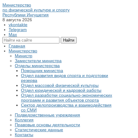
Министерство
по физической культуре и спорту
Республики Ингушетия
8 августа 2026
vkontakte
Telegram
Max
Главная
Министерство
Министр
Заместители министра
Отделы министерства
Помощник министра
Отдел развития видов спорта и подготовки
резерва
Отдел массовой физической культуры
Отдел юридической и кадровой работы
Отдел разработки социально-экономических
программ и развития объектов спорта
Сектор делопроизводства и взаимодействия
со СМИ
Подведомственные учреждения
Коллегия
Правовые основы деятельности
Статистические данные
Контакты