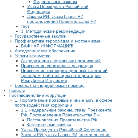
Федеральные законы
Указы Президента Российской
Федерации
Законы РИ, указы Главы РИ,
постановления Правительства РИ
тест
3. Методические рекомендации
Государственные закупки
Профилактика терроризма и экстремизма
​ВАЖНАЯ ИНФОРМАЦИЯ!
Антидопинговое обеспечение
Услуги ведомства
Аккредитация спортивных организаций
Присвоение спортивных разраядов
Присвоение квалификационных категорий
тренерам, работающим на территории
Республики Ингушетия
Бесплатная юридическая помощь
Новости
Противодействие коррупции
1. Нормативные правовые и иные акты в сфере
противодействия коррупции
1.1 Федеральные законы, Указы Президента
РФ, Постановления Правительства РФ.
Постановления Правительства РФ:
Федеральные законы
Указы Президента Российской Федерации
Законы РИ, указы Главы РИ, постановления