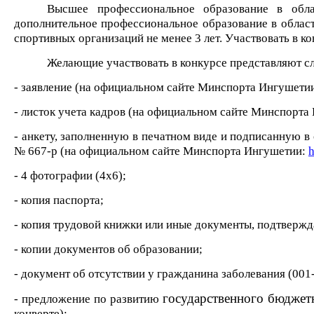
Высшее профессиональное образовани
е в обла
дополнительное профессиональное образование в област
спортивных организаций не менее 3 лет.
Участвовать в ко
Желающие участвовать в конкурсе представляют 
- заявление
(на официальном сайте Минспорта
Ингушети
- листок учета кадров (на официальном сайте Минспорта
- анкету, заполненную в печатном виде и подписанную 
№ 667-р (на официальном сайте Минспорта
Ингушетии:
h
- 4 фотографии (4х6);
- копия паспорта;
- копия трудовой книжки или иные документы, подтверж
- копии документов об образовании;
- документ об отсутствии у гражданина заболевания
(001
государственного бюджет
- предложение по развитию
конверте);