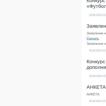
Конкурс
«Футбол
28.08.2023
10
Заявле
Заявление 
Скачать
Заявление 
28.08.2023
10
Конкурс
дополни
28.08.2023
10
АНКЕТА
АНКЕТА
28.08.2023
10