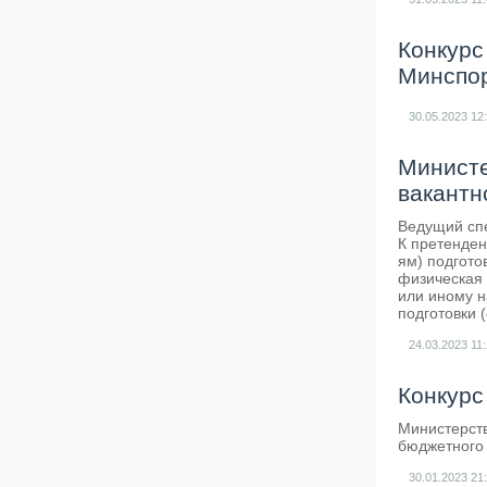
Конкурс
Минспо
30.05.2023
12
Министе
вакантн
Ведущий спе
К претенден
ям) подгото
физическая 
или иному н
подготовки 
24.03.2023
11
Конкурс
Министерств
бюджетного
30.01.2023
21