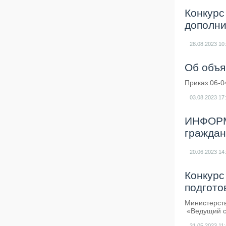
Конкурс
дополни
28.08.2023
10
Об объя
Приказ 06-0
03.08.2023
17
ИНФОРМА
граждан
20.06.2023
14
Конкурс
подгото
Министерств
«Ведущий сп
31.05.2023
11