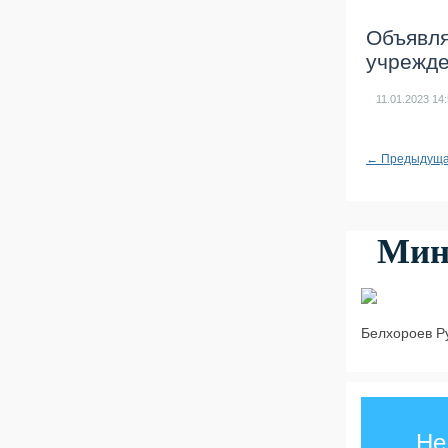
Объявля
учрежде
11.01.2023
14
← Предыдущ
Мин
Белхороев Р
Не