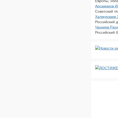
Европы, обла
Арсамаков И
Советский т
Халмурзаев 
Российский д
Чахкиев Рах
Российский 
ДОСТИЖЕ