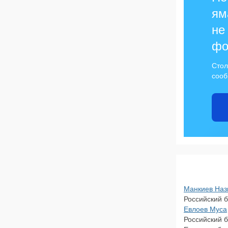
ям
не
фо
Стол
сооб
Манкиев Наз
Российский б
Евлоев Муса
Российский б