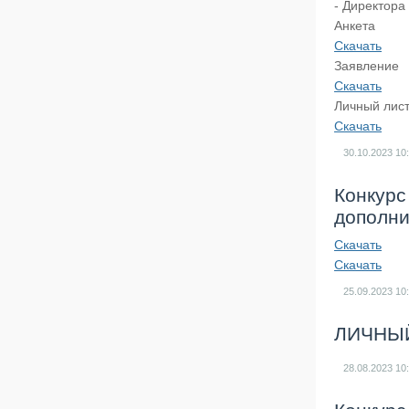
- Директора
Анкета
Скачать
Заявление
Скачать
Личный лист
Скачать
30.10.2023
10
Конкурс
дополни
Скачать
Скачать
25.09.2023
10
ЛИЧНЫЙ
28.08.2023
10