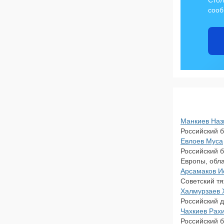
Стол
сооб
Манкиев Наз
Российский б
Евлоев Муса
Российский б
Европы, обла
Арсамаков И
Советский т
Халмурзаев 
Российский д
Чахкиев Рах
Российский 