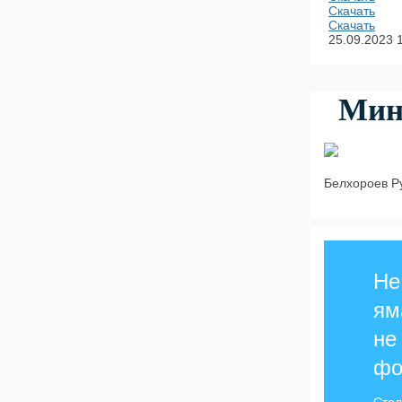
Скачать
Скачать
25.09.2023
Мин
Белхороев Р
Не
ям
не
фо