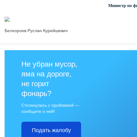
Министр по фи
Белхороев Руслан Курейшевич
Не убран мусор,
яма на дороге,
не горит
фонарь?
Столкнулись с проблемой —
сообщите о ней!
Подать жалобу