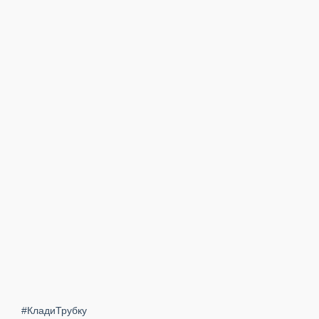
#КладиТрубку