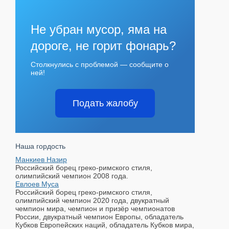
Не убран мусор, яма на
дороге, не горит фонарь?
Столкнулись с проблемой — сообщите о
ней!
Подать жалобу
Наша гордость
Манкиев Назир
Российский борец греко-римского стиля,
олимпийский чемпион 2008 года.
Евлоев Муса
Российский борец греко-римского стиля,
олимпийский чемпион 2020 года, двукратный
чемпион мира, чемпион и призёр чемпионатов
России, двукратный чемпион Европы, обладатель
Кубков Европейских наций, обладатель Кубков мира,