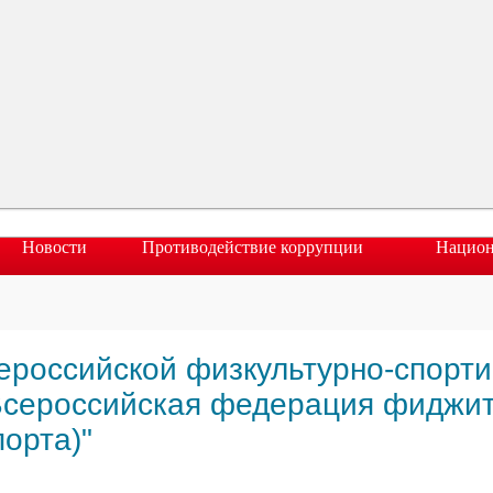
Новости
Противодействие коррупции
Национ
ероссийской физкультурно-спорт
Всероссийская федерация фиджит
орта)"