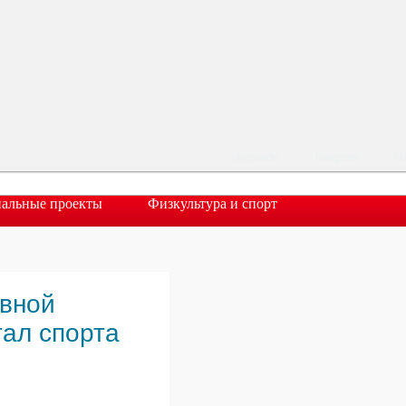
vkontakte
Telegram
M
альные проекты
Физкультура и спорт
ивной
ал спорта